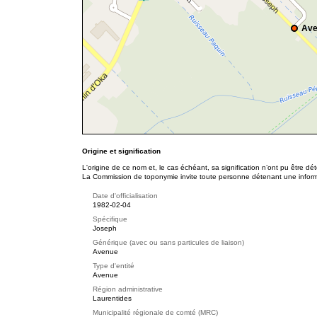
Ave
Origine et signification
L'origine de ce nom et, le cas échéant, sa signification n’ont pu être d
La Commission de toponymie invite toute personne détenant une informat
Date d'officialisation
1982-02-04
Spécifique
Joseph
Générique (avec ou sans particules de liaison)
Avenue
Type d'entité
Avenue
Région administrative
Laurentides
Municipalité régionale de comté (MRC)