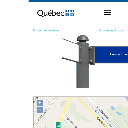
Passer
au
contenu
Retour aux résultats
Version imprimable
Avenue Jose
+
−