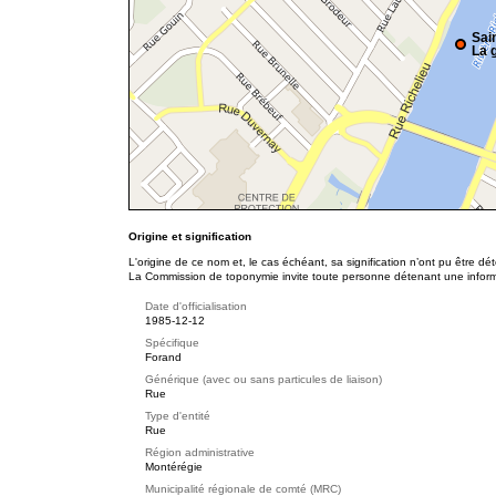
Sai
La g
Origine et signification
L'origine de ce nom et, le cas échéant, sa signification n’ont pu être d
La Commission de toponymie invite toute personne détenant une informat
Date d'officialisation
1985-12-12
Spécifique
Forand
Générique (avec ou sans particules de liaison)
Rue
Type d'entité
Rue
Région administrative
Montérégie
Municipalité régionale de comté (MRC)