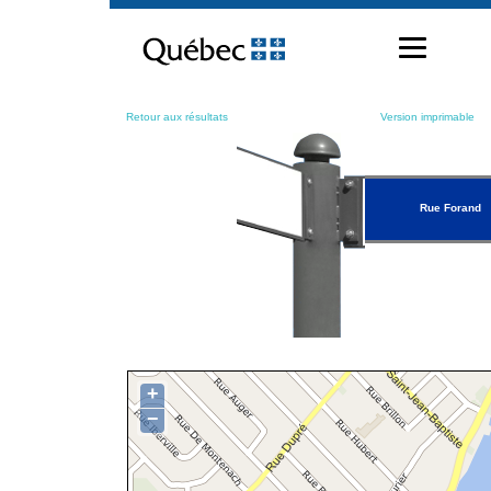
Passer
au
contenu
Retour aux résultats
Version imprimable
Rue Forand
+
−