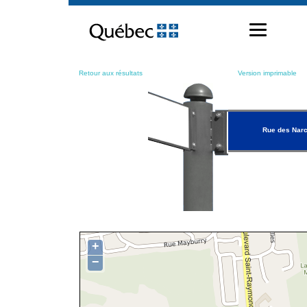
Passer
au
contenu
Retour aux résultats
Version imprimable
Rue des Nar
+
−