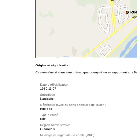
Rue
Origine et signification
Ce nom s'inscrit dans une thématique odonymique se rapportant aux fle
Date d'officialisation
1985-11-07
Spécifique
Narcisses
Générique (avec ou sans particules de liaison)
Rue des
Type d'entité
Rue
Région administrative
Outaouais
Municipalité régionale de comté (MRC)