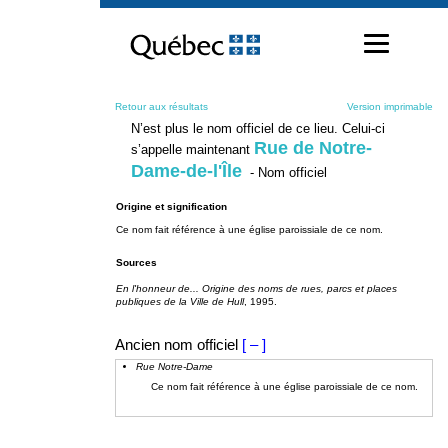
Passer
au
contenu
Retour aux résultats
Version imprimable
N’est plus le nom officiel de ce lieu. Celui-ci
Rue de Notre-
s’appelle maintenant
Dame-de-l'Île
- Nom officiel
Origine et signification
Ce nom fait référence à une église paroissiale de ce nom.
Sources
En l'honneur de... Origine des noms de rues, parcs et places
publiques de la Ville de Hull
, 1995.
Ancien nom officiel
[ – ]
Rue Notre-Dame
Ce nom fait référence à une église paroissiale de ce nom.