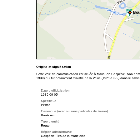
Bou
Origine et signification
Cette voie de communication est située à Maria, en Gaspésie. Son nom
1930) qui fut notamment ministre de la Voirie (1921-1929) dans le cabi
Date d'officialisation
1985-09-05
Spécifique
Perron
Générique (avec ou sans particules de liaison)
Boulevard
Type d'entité
Route
Région administrative
Gaspésie–Îles-de-la-Madeleine