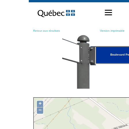
Passer
au
contenu
Retour aux résultats
Version imprimable
Boulevard Pe
+
−