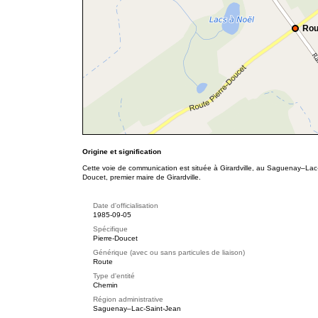
Rou
Origine et signification
Cette voie de communication est située à Girardville, au Saguenay–Lac
Doucet, premier maire de Girardville.
Date d'officialisation
1985-09-05
Spécifique
Pierre-Doucet
Générique (avec ou sans particules de liaison)
Route
Type d'entité
Chemin
Région administrative
Saguenay–Lac-Saint-Jean