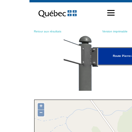
Passer
au
contenu
Retour aux résultats
Version imprimable
Route Pierre
+
−