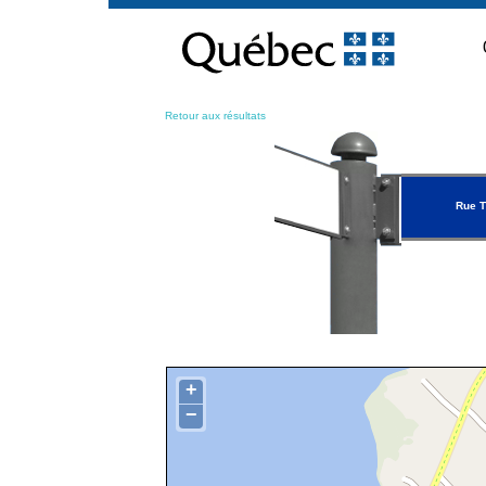
Passer
au
contenu
Retour aux résultats
Rue T
+
−