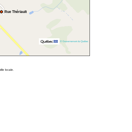
Rue Thériault
© Gouvernement du Québec
lle locale.