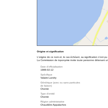
Origine et signification
L'origine de ce nom et, le cas échéant, sa signification n’ont p
La Commission de toponymie invite toute personne détenant une 
Date d'officialisation
1986-02-12
Spécifique
Valaire-Landry
Générique (avec ou sans particules
de liaison)
Chemin
Type d'entité
Chemin
Région administrative
Chaudière-Appalaches