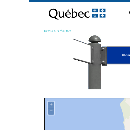
Passer
au
contenu
Retour aux résultats
Chemi
+
−