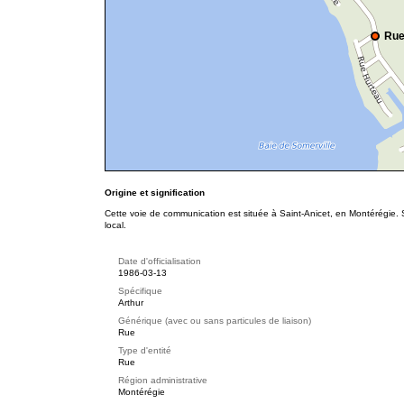
Rue
Origine et signification
Cette voie de communication est située à Saint-Anicet, en Montérégie. S
local.
Date d'officialisation
1986-03-13
Spécifique
Arthur
Générique (avec ou sans particules de liaison)
Rue
Type d'entité
Rue
Région administrative
Montérégie