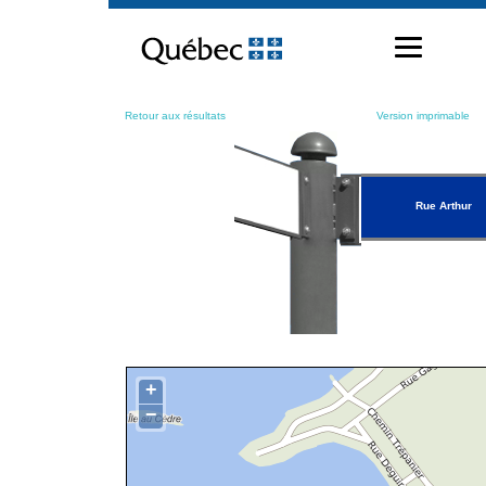
Passer
au
contenu
Retour aux résultats
Version imprimable
Rue Arthur
+
−