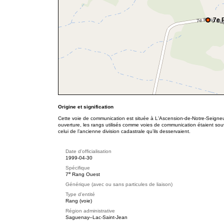
7e 
Origine et signification
Cette voie de communication est située à L'Ascension-de-Notre-Seign
ouverture, les rangs utilisés comme voies de communication étaient s
celui de l’ancienne division cadastrale qu’ils desservaient.
Date d'officialisation
1999-04-30
Spécifique
e
7
Rang Ouest
Générique (avec ou sans particules de liaison)
Type d'entité
Rang (voie)
Région administrative
Saguenay–Lac-Saint-Jean