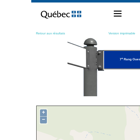
Passer
au
contenu
Retour aux résultats
Version imprimable
e
7
Rang Oues
+
−