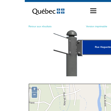
Passer
au
contenu
Retour aux résultats
Version imprimable
Rue Huguette
+
−