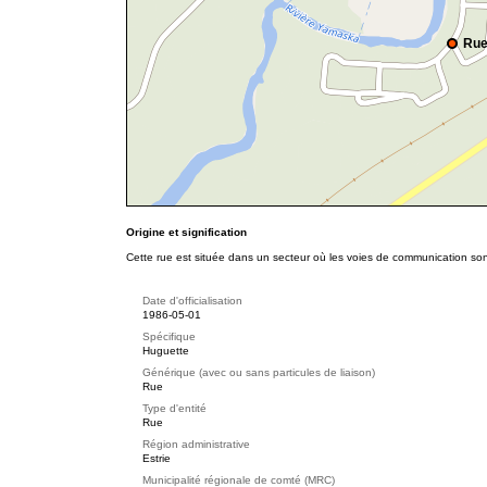
Rue
Origine et signification
Cette rue est située dans un secteur où les voies de communication son
Date d'officialisation
1986-05-01
Spécifique
Huguette
Générique (avec ou sans particules de liaison)
Rue
Type d'entité
Rue
Région administrative
Estrie
Municipalité régionale de comté (MRC)