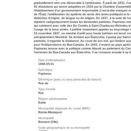
graduellement vers une démocratie à l'américaine. À partir de 1832, il se d
92 résolutions qui seront adoptées en 1834 par la Chambre d'assemb
l'établissement d'un gouvernement responsable (c'est-à-dire exerçant un 
de l'État), l'amélioration du système de vente des terres publiques et le 
distinction d'origine, de langue ou de religion. En 1837, à la suite de 
rejettent catégoriquement toutes les demandes patriotes, Papineau m
qui culminent avec celle des Six Comtés à Saint-Charles-sur-Richelieu l
l'usage de la force armée, il préfère notamment appeler au boycottage 
16 novembre 1837, un mandat d'arrêt pour haute trahison est lancé contre
précipitamment Montréal. Se rendant aux États-Unis, il passe par Saint
patriotes, il organise la résistance. Au cours de son exil, qui l'amène a
pour l'indépendance du Bas-Canada. En 1845, il revient au pays après
Papineau renoue avec la politique comme député au parlement du Cana
l'annexion du Bas-Canada aux États-Unis. Il se consacre ensuite à sa fa
Date d'officialisation
1986-05-01
Spécifique
Papineau
Générique (avec ou sans particules de liaison)
Rue de
Type d'entité
Rue
Région administrative
Estrie
Municipalité régionale de comté (MRC)
Brome-Missisquoi
Municipalité
Bromont (Ville)
Code géographique de la municipalité