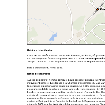
Rue
Origine et signification
Cette rue est située dans un secteur de Bromont, en Estrie, où plusie
de circonscriptions électorales provinciales. Le nom
Circonscription él
Joseph Papineau. D’une longueur de 900 m, la rue de Papineau s’éten
Date d’attribution du nom : 1986.
Notice biographique
Avocat, seigneur et homme politique, Louis-Joseph Papineau (Montréal,
mouvement patriote. Élu député à la Chambre d'assemblée du Bas-Cana
l'émergence du nationalisme canadien-français. En 1815, remarqué pour 
plusieurs candidats possibles, il prend la tête du Parti canadien. En 1
Londres pour présenter une pétition contre le projet d'union du Bas-Ca
majorité de ses concitoyens en raison de ses visées assimilatrices. De 
paysage politique comme le défenseur de la langue et des institutions 
devient le Parti patriote et l'autorité de Louis-Joseph Papineau ne ces
décennie 1830 que les institutions britanniques peuvent permettre l'é