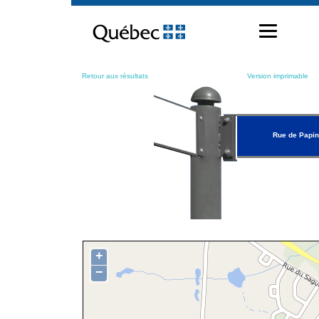
Passer
au
contenu
Retour aux résultats
Version imprimable
Rue de Papi
+
−