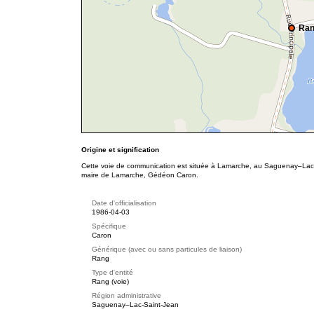
Ran
Origine et signification
Cette voie de communication est située à Lamarche, au Saguenay–Lac-
maire de Lamarche, Gédéon Caron.
Date d'officialisation
1986-04-03
Spécifique
Caron
Générique (avec ou sans particules de liaison)
Rang
Type d'entité
Rang (voie)
Région administrative
Saguenay–Lac-Saint-Jean