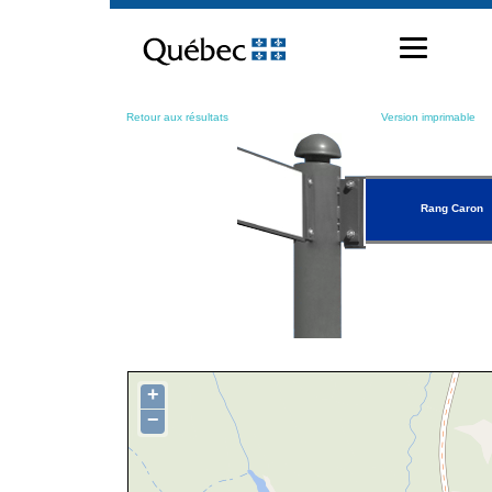
Passer
au
contenu
Retour aux résultats
Version imprimable
Rang Caron
+
−