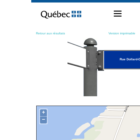
Passer
au
contenu
Retour aux résultats
Version imprimable
Rue Dollard
+
−