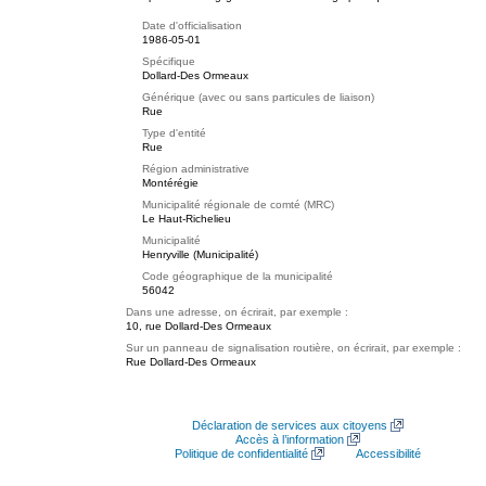
Date d'officialisation
1986-05-01
Spécifique
Dollard-Des Ormeaux
Générique (avec ou sans particules de liaison)
Rue
Type d'entité
Rue
Région administrative
Montérégie
Municipalité régionale de comté (MRC)
Le Haut-Richelieu
Municipalité
Henryville (Municipalité)
Code géographique de la municipalité
56042
Dans une adresse, on écrirait, par exemple :
10, rue Dollard-Des Ormeaux
Sur un panneau de signalisation routière, on écrirait, par exemple :
Rue Dollard-Des Ormeaux
Déclaration de services aux citoyens
Accès à l’information
Politique de confidentialité
Accessibilité