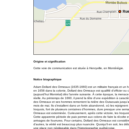
Rue
Origine et signification
Cette voie de communication est située à Henryville, en Montérégie.
Notice biographique
Adam Dollard des Ormeaux (1635-1660) est un militaire français et un 
en 1658 dans la colonie, Dollard des Ormeaux est qualifié d'officier ou
(aujourd'hui Montréal) dès l'année suivante. À cette époque, la menace q
réelle. Au printemps de 1660, il prend la tête d'une expédition à carac
des Ormeaux et ses hommes remontent la rivière des Outaouais jusqu'au
mois de mai. Ils s'installent dans un fortin abandonné, où les rejoignen
Iroquois, fort de plusieurs centaines d'hommes, dure presque une semai
Ormeaux est exterminée. Curieusement, après cette victoire, les Iroquoi
Cette apparente période de paix permet aux colons de faire la récolte et 
arrivages de fourrures. Pour certains, Dollard des Ormeaux est considé
d'autres, la vérité est beaucoup plus nuancée. Quoiqu'il en soit, les d
une place non négligeable dans l'historiographie québécoise.