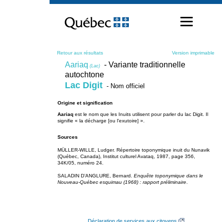
Passer
au
contenu
Retour aux résultats
Version imprimable
Aariaq
- Variante traditionnelle
(Lac)
autochtone
Lac Digit
- Nom officiel
Origine et signification
Aariaq
est le nom que les Inuits utilisent pour parler du lac Digit. Il
signifie « la décharge [ou l'exutoire] ».
Sources
MÜLLER-WILLE, Ludger. Répertoire toponymique inuit du Nunavik
(Québec, Canada), Institut culturel Avataq, 1987, page 356,
34K/05, numéro 24.
SALADIN D’ANGLURE, Bernard.
Enquête toponymique dans le
Nouveau-Québec esquimau (1968) : rapport préliminaire
.
Déclaration de services aux citoyens