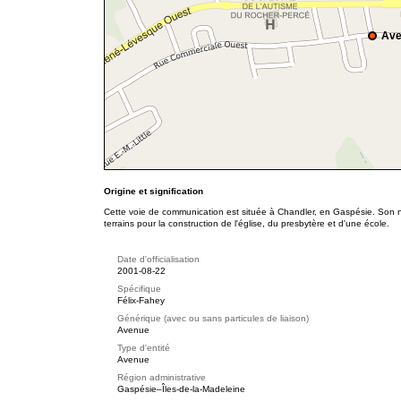
Ave
Origine et signification
Cette voie de communication est située à Chandler, en Gaspésie. Son no
terrains pour la construction de l'église, du presbytère et d'une école.
Date d'officialisation
2001-08-22
Spécifique
Félix-Fahey
Générique (avec ou sans particules de liaison)
Avenue
Type d'entité
Avenue
Région administrative
Gaspésie–Îles-de-la-Madeleine