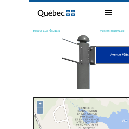
Passer
au
contenu
Retour aux résultats
Version imprimable
Avenue Félix
+
−