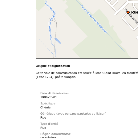
Rue
Origine et signification
Cette voie de communication est située à Mont-Saint-Hilaire, en Montér
(1762-1794), poète français.
Date d'officialisation
1986-05-01
Spécifique
Chénier
Générique (avec ou sans particules de liaison)
Rue
Type d'entité
Rue
Région administrative
Montérégie