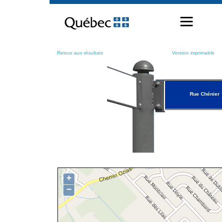
Passer
au
contenu
Retour aux résultats
Version imprimable
Rue Chénier
+
−