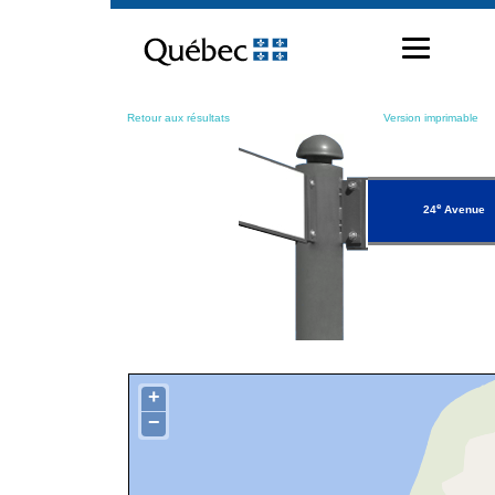
Passer
au
contenu
Retour aux résultats
Version imprimable
e
24
Avenue
+
−