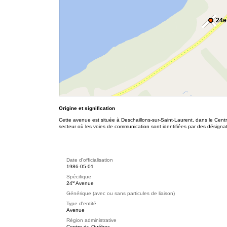
24e
Origine et signification
Cette avenue est située à Deschaillons-sur-Saint-Laurent, dans le Cent
secteur où les voies de communication sont identifiées par des désigna
Date d'officialisation
1986-05-01
Spécifique
e
24
Avenue
Générique (avec ou sans particules de liaison)
Type d'entité
Avenue
Région administrative
Centre-du-Québec