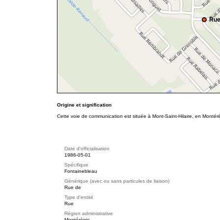
Rue
Origine et signification
Cette voie de communication est située à Mont-Saint-Hilaire, en Montéré
Date d'officialisation
1986-05-01
Spécifique
Fontainebleau
Générique (avec ou sans particules de liaison)
Rue de
Type d'entité
Rue
Région administrative
Montérégie