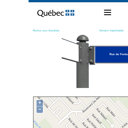
Passer
au
contenu
Retour aux résultats
Version imprimable
Rue de Fonta
+
−