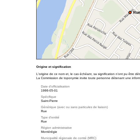
Rue
Origine et signification
L'origine de ce nom et, le cas échéant, sa signification n’ont pu être d
La Commission de toponymie invite toute personne détenant une informat
Date d'officialisation
1986-05-01
Spécifique
Saint-Pierre
Générique (avec ou sans particules de liaison)
Rue
Type d'entité
Rue
Région administrative
Montérégie
Municipalité régionale de comté (MRC)