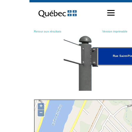
Passer
au
contenu
Retour aux résultats
Version imprimable
Rue Saint-Pie
+
−