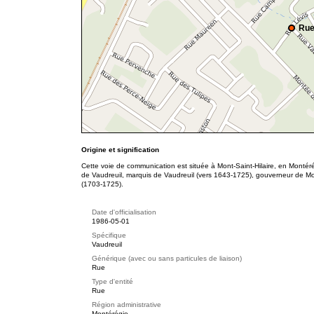
Rue
Origine et signification
Cette voie de communication est située à Mont-Saint-Hilaire, en Montér
de Vaudreuil, marquis de Vaudreuil (vers 1643-1725), gouverneur de M
(1703-1725).
Date d'officialisation
1986-05-01
Spécifique
Vaudreuil
Générique (avec ou sans particules de liaison)
Rue
Type d'entité
Rue
Région administrative
Montérégie