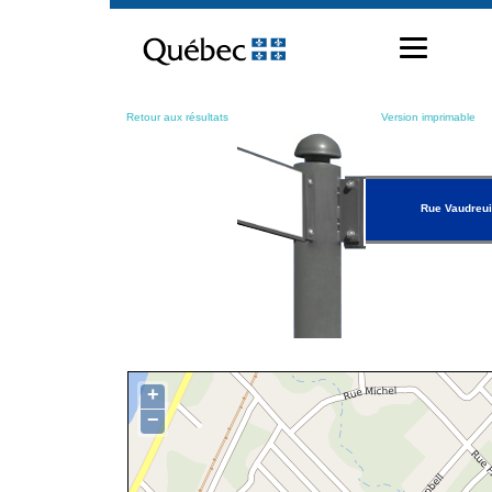
Passer
au
contenu
Retour aux résultats
Version imprimable
Rue Vaudreui
+
−