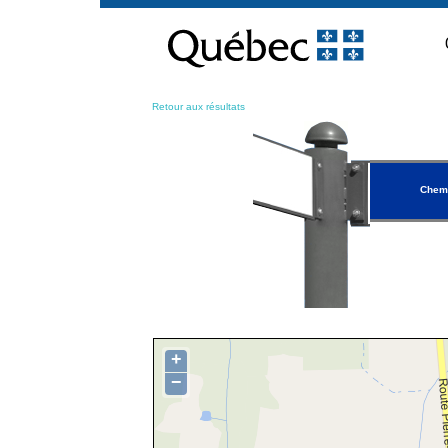
Passer
au
contenu
Retour aux résultats
Chem
+
−