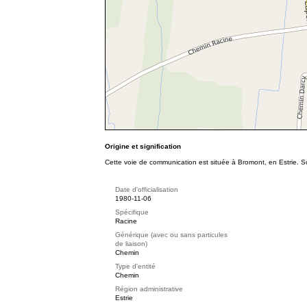
Origine et signification
Cette voie de communication est située à Bromont, en Estrie. So
Date d'officialisation
1980-11-06
Spécifique
Racine
Générique (avec ou sans particules
de liaison)
Chemin
Type d'entité
Chemin
Région administrative
Estrie