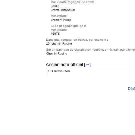
Municipalité régionale de comté
(MRC)
Brome-Missisquoi
Municipalité
Bromont (Ville)
Code géographique de la
municipalité
46078
Dans une adresse, on écrirait, par exemple :
10, chemin Racine
Sur un panneau de signalisation routière, on écrirait, par exemp
Chemin Racine
Ancien nom officiel
[ – ]
Chemin Dion
Décl