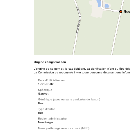
Rue
Origine et signification
L'origine de ce nom et, le cas échéant, sa signification n’ont pu être d
La Commission de toponymie invite toute personne détenant une informat
Date d'officialisation
1991-08-02
Spécifique
Ganivet
Générique (avec ou sans particules de liaison)
Rue
Type d'entité
Rue
Région administrative
Montérégie
Municipalité régionale de comté (MRC)