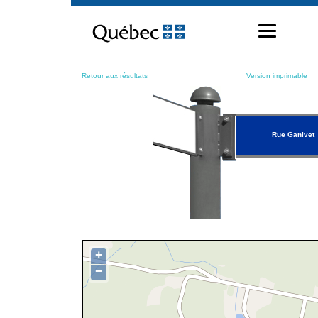
Passer
au
contenu
Retour aux résultats
Version imprimable
Rue Ganivet
+
−