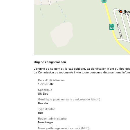
Rue
Origine et signification
L'origine de ce nom et, le cas échéant, sa signification n’ont pu être d
La Commission de toponymie invite toute personne détenant une informat
Date d'officialisation
1991-08-02
Spécifique
Ski-Doo
Générique (avec ou sans particules de liaison)
Rue du
Type d'entité
Rue
Région administrative
Montérégie
Municipalité régionale de comté (MRC)