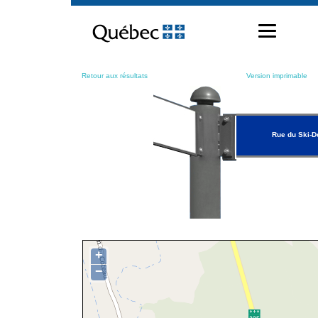
Passer
au
contenu
Retour aux résultats
Version imprimable
Rue du Ski-D
+
−