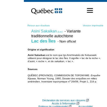
Passer
au
contenu
Retour aux résultats
Version imprimable
Asini Sakaikan
- Variante
(Lac)
traditionnelle autochtone
Lac des Îles
- Nom officiel
Origine et signification
Asini Sakaikan
est le nom que les Anichinabés de Kebaowek
utilisent pour désigner le lac des Îles. Il signifie « lac de la roche »,
d’
asini
, « roche », et de
sakaikan
, « lac ».
Sources
QUÉBEC (PROVINCE). COMMISSION DE TOPONYMIE.
Enquête
Kipawa
, Norman Young, 1980, Dossier des enquêtes en milieu
o
amérindien, Inventaire toponymique n
26456, Projet 1, 216 p.
Déclaration de services aux citoyens
Accès à l’information
Politique de confidentialité
Accessibilité