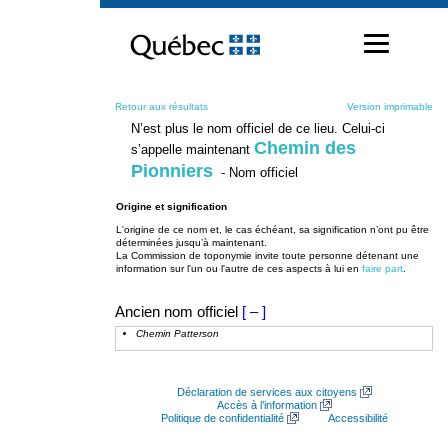
Passer
au
contenu
Retour aux résultats
Version imprimable
N’est plus le nom officiel de ce lieu. Celui-ci
Chemin des
s’appelle maintenant
Pionniers
- Nom officiel
Origine et signification
L'origine de ce nom et, le cas échéant, sa signification n’ont pu être
déterminées jusqu’à maintenant.
La Commission de toponymie invite toute personne détenant une
information sur l'un ou l'autre de ces aspects à lui en
faire part
.
Ancien nom officiel
[ – ]
Chemin Patterson
Déclaration de services aux citoyens
Accès à l’information
Politique de confidentialité
Accessibilité