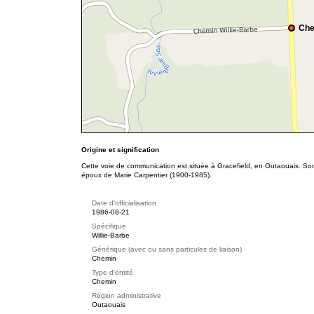
Che
Origine et signification
Cette voie de communication est située à Gracefield, en Outaouais. Son
époux de Marie Carpentier (1900-1985).
Date d'officialisation
1986-08-21
Spécifique
Willie-Barbe
Générique (avec ou sans particules de liaison)
Chemin
Type d'entité
Chemin
Région administrative
Outaouais