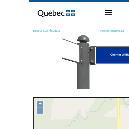
Passer
au
contenu
Retour aux résultats
Version imprimable
Chemin Willi
+
−