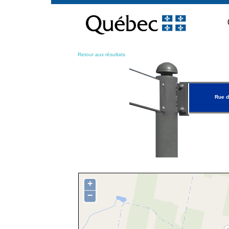
Passer
au
contenu
Retour aux résultats
Rue d
+
−