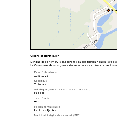
Rue
Origine et signification
L'origine de ce nom et, le cas échéant, sa signification n’ont pu être d
La Commission de toponymie invite toute personne détenant une informat
Date d'officialisation
1987-10-27
Spécifique
Trois-Lacs
Générique (avec ou sans particules de liaison)
Rue des
Type d'entité
Rue
Région administrative
Centre-du-Québec
Municipalité régionale de comté (MRC)