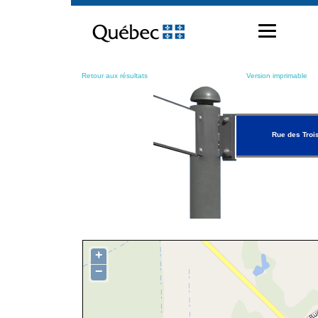
Passer
au
contenu
Retour aux résultats
Version imprimable
Rue des Troi
+
−