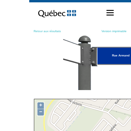
Passer
au
contenu
Retour aux résultats
Version imprimable
Rue Armand
+
−