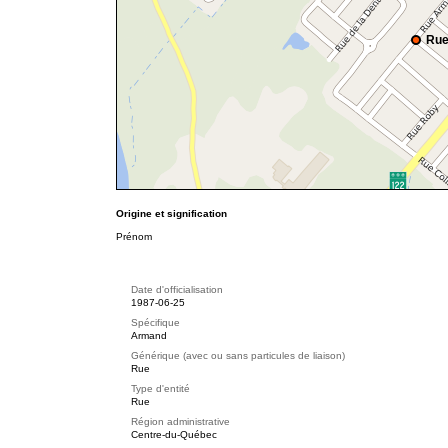
Rue
Origine et signification
Prénom
Date d'officialisation
1987-06-25
Spécifique
Armand
Générique (avec ou sans particules de liaison)
Rue
Type d'entité
Rue
Région administrative
Centre-du-Québec