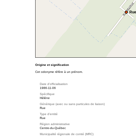
Rue
Origine et signification
Cet odonyme réfère à un prénom.
Date d'officialisation
1986-11-06
Spécifique
Hélène
Générique (avec ou sans particules de liaison)
Rue
Type d'entité
Rue
Région administrative
Centre-du-Québec
Municipalité régionale de comté (MRC)