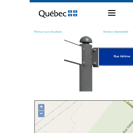
Passer
au
contenu
Retour aux résultats
Version imprimable
Rue Hélène
+
−