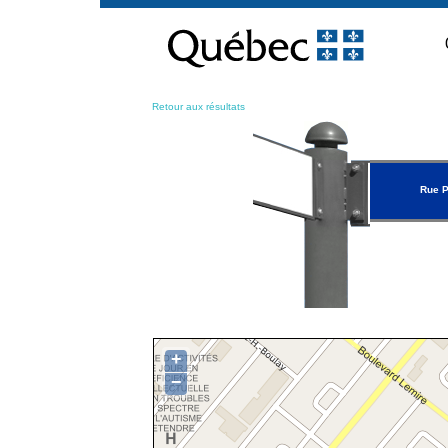
Passer
au
contenu
Retour aux résultats
Rue P
+
−