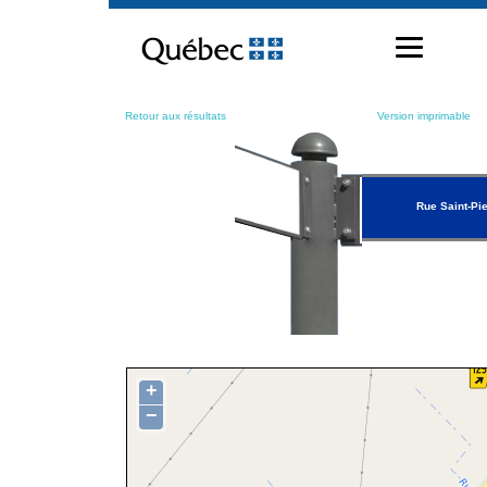
Passer
au
contenu
Retour aux résultats
Version imprimable
Rue Saint-Pie
+
−