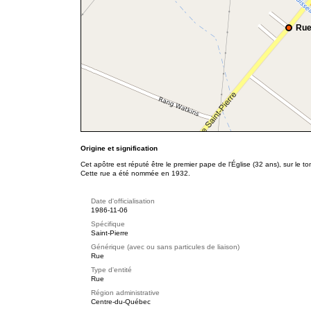
Rue
Origine et signification
Cet apôtre est réputé être le premier pape de l'Église (32 ans), sur le t
Cette rue a été nommée en 1932.
Date d'officialisation
1986-11-06
Spécifique
Saint-Pierre
Générique (avec ou sans particules de liaison)
Rue
Type d'entité
Rue
Région administrative
Centre-du-Québec