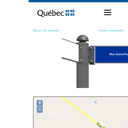
Passer
au
contenu
Retour aux résultats
Version imprimable
Rue Saint-Pie
+
−