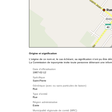
Rue
Origine et signification
L'origine de ce nom et, le cas échéant, sa signification n’ont pu être d
La Commission de toponymie invite toute personne détenant une informat
Date d'officialisation
1987-02-12
Spécifique
Saint-Pierre
Générique (avec ou sans particules de liaison)
Rue
Type d'entité
Rue
Région administrative
Estrie
Municipalité régionale de comté (MRC)