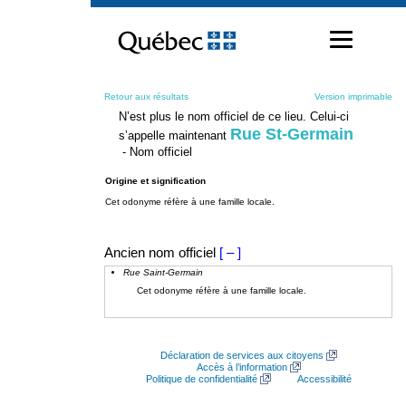
Passer
au
contenu
Retour aux résultats
Version imprimable
N’est plus le nom officiel de ce lieu. Celui-ci
Rue St-Germain
s’appelle maintenant
- Nom officiel
Origine et signification
Cet odonyme réfère à une famille locale.
Ancien nom officiel
[ – ]
Rue Saint-Germain
Cet odonyme réfère à une famille locale.
Déclaration de services aux citoyens
Accès à l’information
Politique de confidentialité
Accessibilité