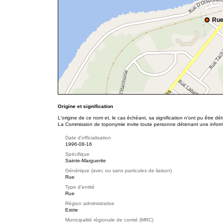
Rue
Origine et signification
L'origine de ce nom et, le cas échéant, sa signification n’ont pu être d
La Commission de toponymie invite toute personne détenant une informat
Date d'officialisation
1996-08-16
Spécifique
Sainte-Marguerite
Générique (avec ou sans particules de liaison)
Rue
Type d'entité
Rue
Région administrative
Estrie
Municipalité régionale de comté (MRC)