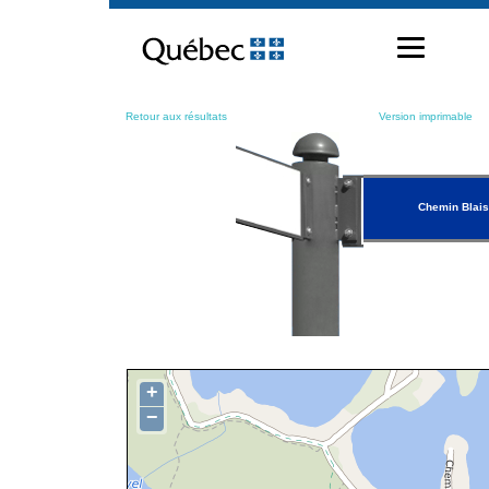
Passer
au
contenu
Retour aux résultats
Version imprimable
Chemin Blais
+
−