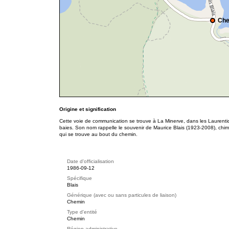
Che
Origine et signification
Cette voie de communication se trouve à La Minerve, dans les Laurentide
baies. Son nom rappelle le souvenir de Maurice Blais (1923-2008), chimis
qui se trouve au bout du chemin.
Date d'officialisation
1986-09-12
Spécifique
Blais
Générique (avec ou sans particules de liaison)
Chemin
Type d'entité
Chemin
Région administrative