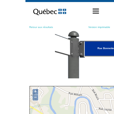
Passer
au
contenu
Retour aux résultats
Version imprimable
Rue Bonnette
+
−