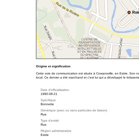
Rue
Origine et signification
Cette voie de communication est située à Cowansville, en Estrie. Son n
local. Ce dernier a été marchand et c'est lui qui a développé le lotisseme
Date d'officialisation
1990-08-21
Spécifique
Bonnette
Générique (avec ou sans particules de liaison)
Rue
Type d'entité
Rue
Région administrative
Estrie