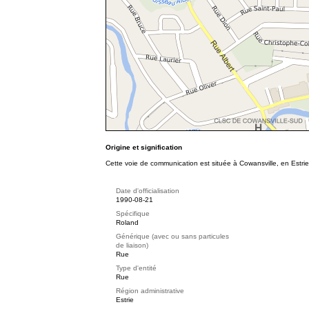
Origine et signification
Cette voie de communication est située à Cowansville, en Estrie
Date d'officialisation
1990-08-21
Spécifique
Roland
Générique (avec ou sans particules
de liaison)
Rue
Type d'entité
Rue
Région administrative
Estrie