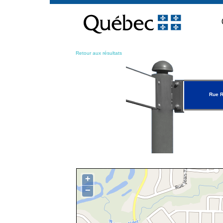
Passer
au
contenu
Retour aux résultats
Rue R
+
−