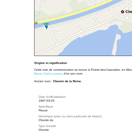
Che
Origine et signification
Cette voie de communication se trouve à Pointe-des-Cascades, en Monté
fleuve Saint-Laurent
, d’où son nom.
Ancien nom :
Chemin de la Reine
.
Date d'officialisation
1997-03-25
Spécifique
Fleuve
Générique (avec ou sans particules de liaison)
Chemin du
Type d'entité
Chemin