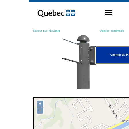
Passer
au
contenu
Retour aux résultats
Version imprimable
Chemin du F
+
−