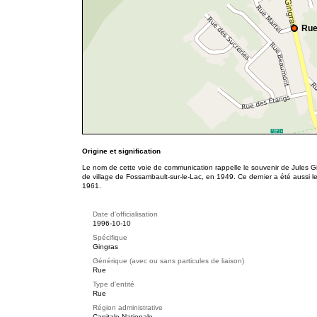
Rue
Origine et signification
Le nom de cette voie de communication rappelle le souvenir de Jules Ging
de village de Fossambault-sur-le-Lac, en 1949. Ce dernier a été aussi le
1961.
Date d'officialisation
1996-10-10
Spécifique
Gingras
Générique (avec ou sans particules de liaison)
Rue
Type d'entité
Rue
Région administrative
Capitale-Nationale