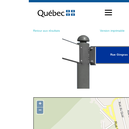
Passer
au
contenu
Retour aux résultats
Version imprimable
Rue Gingras
+
−