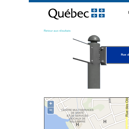
Passer
au
contenu
Retour aux résultats
Rue d
+
−