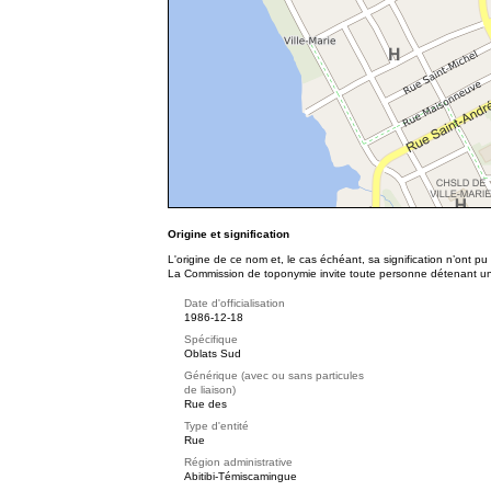
Origine et signification
L'origine de ce nom et, le cas échéant, sa signification n’ont p
La Commission de toponymie invite toute personne détenant une 
Date d'officialisation
1986-12-18
Spécifique
Oblats Sud
Générique (avec ou sans particules
de liaison)
Rue des
Type d'entité
Rue
Région administrative
Abitibi-Témiscamingue