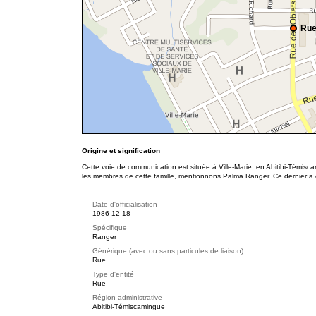
Rue
Origine et signification
Cette voie de communication est située à Ville-Marie, en Abitibi-Témisc
les membres de cette famille, mentionnons Palma Ranger. Ce dernier a 
Date d'officialisation
1986-12-18
Spécifique
Ranger
Générique (avec ou sans particules de liaison)
Rue
Type d'entité
Rue
Région administrative
Abitibi-Témiscamingue