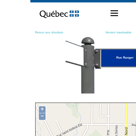
Passer
au
contenu
Retour aux résultats
Version imprimable
Rue Ranger
+
−