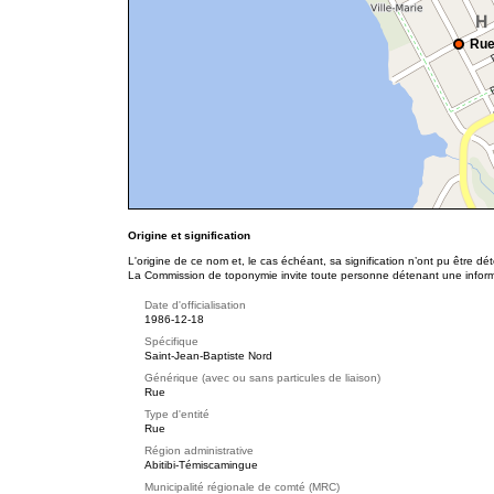
Rue
Origine et signification
L'origine de ce nom et, le cas échéant, sa signification n’ont pu être d
La Commission de toponymie invite toute personne détenant une informat
Date d'officialisation
1986-12-18
Spécifique
Saint-Jean-Baptiste Nord
Générique (avec ou sans particules de liaison)
Rue
Type d'entité
Rue
Région administrative
Abitibi-Témiscamingue
Municipalité régionale de comté (MRC)