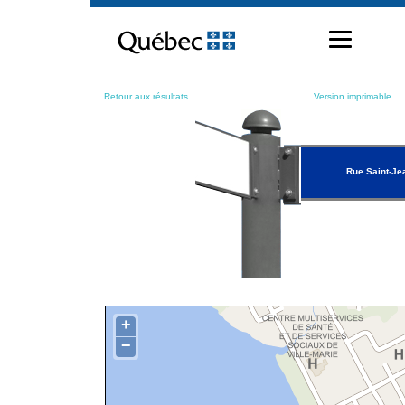
Passer
au
contenu
Retour aux résultats
Version imprimable
Rue Saint-Je
+
−