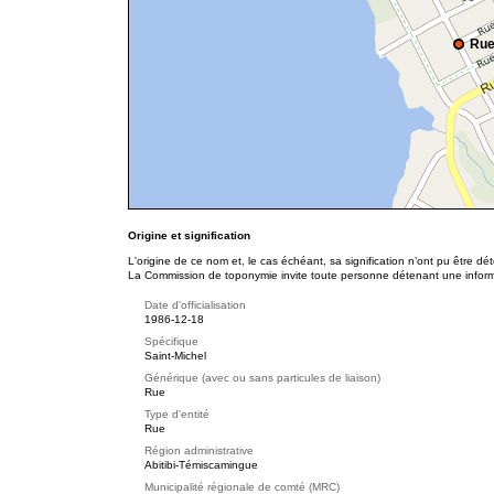
Rue
Origine et signification
L'origine de ce nom et, le cas échéant, sa signification n’ont pu être d
La Commission de toponymie invite toute personne détenant une informat
Date d'officialisation
1986-12-18
Spécifique
Saint-Michel
Générique (avec ou sans particules de liaison)
Rue
Type d'entité
Rue
Région administrative
Abitibi-Témiscamingue
Municipalité régionale de comté (MRC)