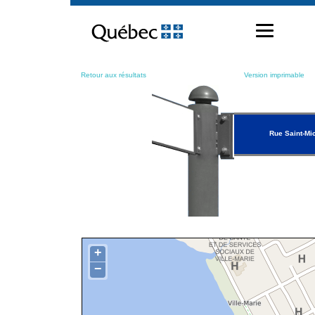
Passer
au
contenu
Retour aux résultats
Version imprimable
Rue Saint-Mi
+
−