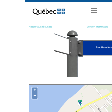
Passer
au
contenu
Retour aux résultats
Version imprimable
Rue Bussièr
+
−