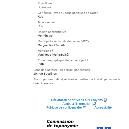
Spécifique
Bussières
Générique (avec ou sans particules de liaison)
Rue
Type d'entité
Rue
Région administrative
Montérégie
Municipalité régionale de comté (MRC)
Marguerite-D'Youville
Municipalité
Verchères (Municipalité)
Code géographique de la municipalité
59025
Dans une adresse, on écrirait, par exemple :
10, rue Bussières
Sur un panneau de signalisation routière, on écrirait, par exemple :
Rue Bussières
Déclaration de services aux citoyens
Accès à l’information
Politique de confidentialité
Accessibilité