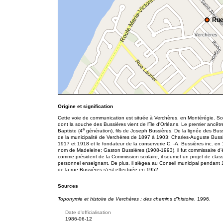
Rue
Origine et signification
Cette voie de communication est située à Verchères, en Montérégie. Son
dont la souche des Bussières vient de l'île d'Orléans. Le premier ancêtre
e
Baptiste (4
génération), fils de Joseph Bussières. De la lignée des Bussi
de la municipalité de Verchères de 1897 à 1903; Charles-Auguste Bussiè
1917 et 1918 et le fondateur de la conserverie C. -A. Bussières inc. e
nom de Madeleine; Gaston Bussières (1908-1993), il fut commissaire d
comme président de la Commission scolaire, il soumet un projet de clas
personnel enseignant. De plus, il siégea au Conseil municipal pendant 1
de la rue Bussières s'est effectuée en 1952.
Sources
Toponymie et histoire de Verchères : des chemins d'histoire
, 1996.
Date d'officialisation
1986-06-12