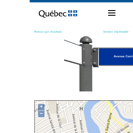
Passer
au
contenu
Retour aux résultats
Version imprimable
Avenue Corr
+
−