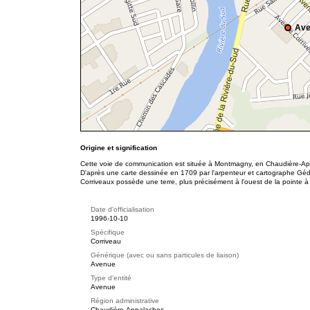
Ave
Origine et signification
Cette voie de communication est située à Montmagny, en Chaudière-App
D'après une carte dessinée en 1709 par l'arpenteur et cartographe G
Corriveaux possède une terre, plus précisément à l'ouest de la pointe à 
Date d'officialisation
1996-10-10
Spécifique
Corriveau
Générique (avec ou sans particules de liaison)
Avenue
Type d'entité
Avenue
Région administrative
Chaudière-Appalaches