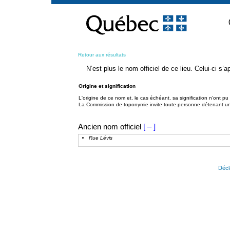
Passer
au
contenu
Retour aux résultats
N’est plus le nom officiel de ce lieu. Celui-ci s
Origine et signification
L'origine de ce nom et, le cas échéant, sa signification n’ont p
La Commission de toponymie invite toute personne détenant une 
Ancien nom officiel
[ – ]
Rue Lévis
Décl