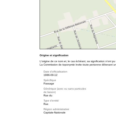
Origine et signification
L'origine de ce nom et, le cas échéant, sa signification n’ont p
La Commission de toponymie invite toute personne détenant une 
Date d'officialisation
1986-09-12
Spécifique
Passage
Générique (avec ou sans particules
de liaison)
Rue du
Type d'entité
Rue
Région administrative
Capitale-Nationale