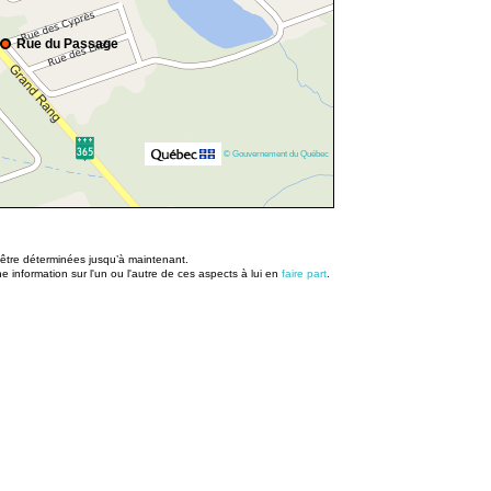
Rue du Passage
© Gouvernement du Québec
u être déterminées jusqu’à maintenant.
information sur l'un ou l'autre de ces aspects à lui en
faire part
.