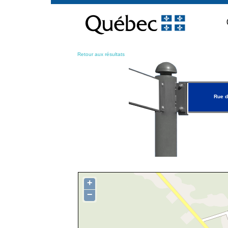
Passer
au
contenu
Retour aux résultats
Rue 
+
−