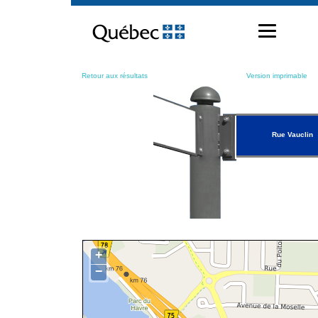
Passer
au
contenu
Retour aux résultats
Version imprimable
Rue Vauclin
+
−