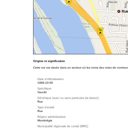
Rue
Origine et signification
Cette rue est située dans un secteur où les noms des voies de communi
Date d'officialisation
1986-10-09
Spécifique
Vauclin
Générique (avec ou sans particules de liaison)
Rue
Type d'entité
Rue
Région administrative
Montérégie
Municipalité régionale de comté (MRC)